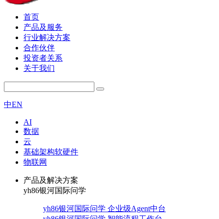
首页
产品及服务
行业解决方案
合作伙伴
投资者关系
关于我们
中
EN
AI
数据
云
基础架构软硬件
物联网
产品及解决方案
yh86银河国际问学
yh86银河国际问学 企业级Agent中台
yh86银河国际问学 智能流程工作台