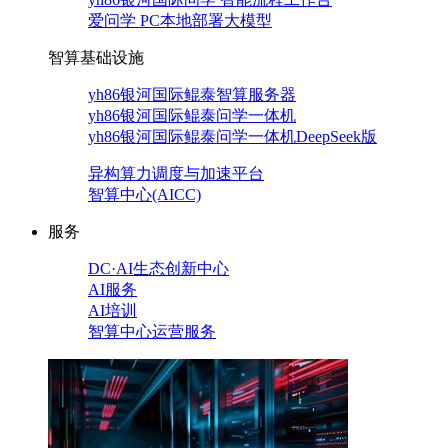
爱问学 PC本地部署大模型
智算基础设施
yh86银河国际鲲泰智算服务器
yh86银河国际鲲泰问学一体机
yh86银河国际鲲泰问学一体机DeepSeek版
异构算力调度与加速平台
智算中心(AICC)
服务
DC·AI生态创新中心
AI服务
AI培训
智算中心运营服务