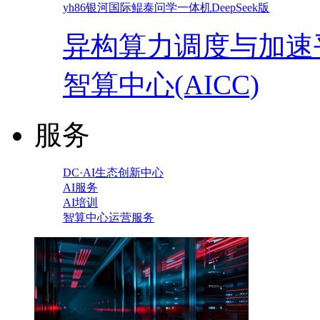
yh86银河国际鲲泰问学一体机DeepSeek版
异构算力调度与加速
智算中心(AICC)
服务
DC·AI生态创新中心
AI服务
AI培训
智算中心运营服务